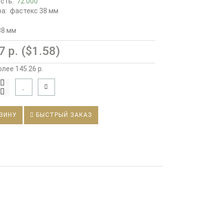
ость:
72.000
а:
фастекс 38 мм
38 мм
 р. ($1.58)
олее 145.26 р.
ЗИНУ
БЫСТРЫЙ ЗАКАЗ