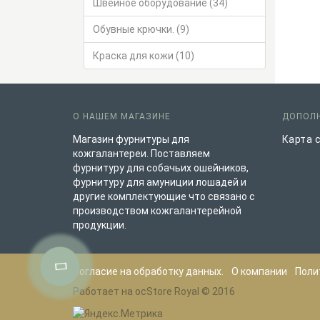
Швейное оборудование (34)
Обувные крючки. (9)
Краска для кожи (10)
О НАШЕМ МАГАЗИНЕ
ДОПОЛ
Магазин фурнитуры для
Карта 
кожгалантереи. Поставляем
фурнитуру для собачьих ошейников,
фурнитуру для амуниции лошадей и
другие комплектующие что связано с
производством кожгалантерейной
продукции.
Согласие на обработку данных.
О компании
Поли
Работает на
ocStore
Royal © 2016