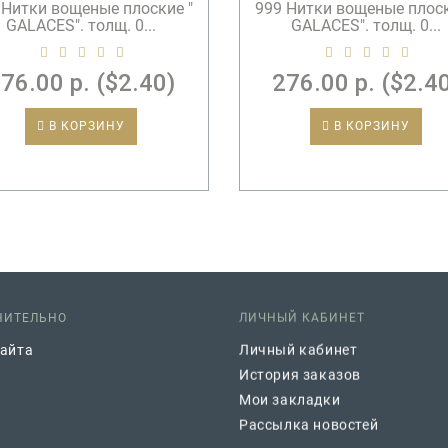
 Нитки вощеные плоские "
999 Нитки вощеные плоск
GALACES". толщ. 0...
GALACES". толщ. 0...
76.00 р. ($2.40)
276.00 р. ($2.4
В КОРЗИНУ
В КОРЗИНУ
НИТЕЛЬНО
ЛИЧНЫЙ КАБИНЕТ
сайта
Личный кабинет
История заказов
Мои закладки
Рассылка новостей