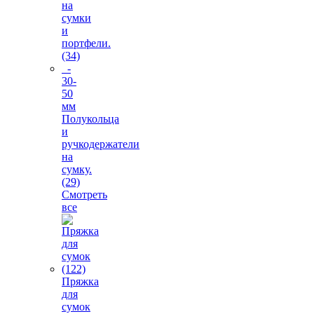
на
сумки
и
портфели.
(34)
-
30-
50
мм
Полукольца
и
ручкодержатели
на
сумку.
(29)
Смотреть
все
Пряжка
для
сумок