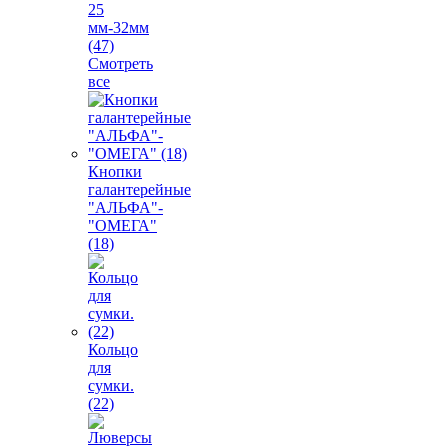
25
мм-32мм
(47)
Смотреть
все
Кнопки
галантерейные
"АЛЬФА"-
"ОМЕГА"
(18)
Кольцо
для
сумки.
(22)