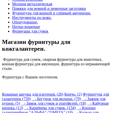
Молния металлическая
Пряжки для ремней и ременные заготовки
Фурнитура для конной и собачьей амуниции.
Инструменты по коже.
Оборудование.
Нитки вощеные
Фермуары для сумок
Магазин фурнитуры для
кожгалантереи.
Фурнитура для сумок, сварная фурнитура для животных,
конная фурнитура для амуниции, фурнитура из нержавеющей
стали.
Фурнитура с Вашим логотипом.
Кожаные шнуры для плетения. (26)
Кончо. (2)
Фурнитура для
галантереи (759)
- Бегунок для молнии. (79)
- Зажим для
купюр. (5)
- Замок для сумок и портфелей. (18)
- Кабурная
кнопка. (13)
- Карабины для сумок. (134)
- Кнопки
галантерейные "АЛЬФА"-"ОМЕГА" (18)
- Кольцо для