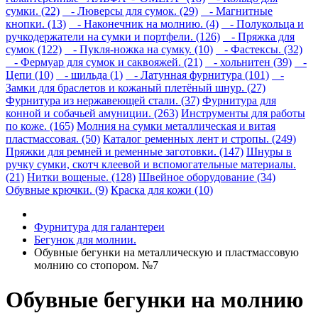
сумки. (22)
- Люверсы для сумок. (29)
- Магнитные
кнопки. (13)
- Наконечник на молнию. (4)
- Полукольца и
ручкодержатели на сумки и портфели. (126)
- Пряжка для
сумок (122)
- Пукля-ножка на сумку. (10)
- Фастексы. (32)
- Фермуар для сумок и саквояжей. (21)
- хольнитен (39)
-
Цепи (10)
- шильда (1)
- Латунная фурнитура (101)
-
Замки для браслетов и кожаный плетёный шнур. (27)
Фурнитура из нержавеющей стали. (37)
Фурнитура для
конной и собачьей амуниции. (263)
Инструменты для работы
по коже. (165)
Молния на сумки металлическая и витая
пластмассовая. (50)
Каталог ременных лент и стропы. (249)
Пряжки для ремней и ременные заготовки. (147)
Шнуры в
ручку сумки, скотч клеевой и вспомогательные материалы.
(21)
Нитки вощеные. (128)
Швейное оборудование (34)
Обувные крючки. (9)
Краска для кожи (10)
Фурнитура для галантереи
Бегунок для молнии.
Обувные бегунки на металлическую и пластмассовую
молнию со стопором. №7
Обувные бегунки на молнию