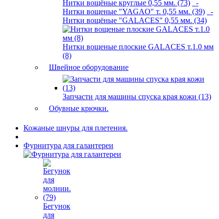
Нитки вощёные круглые 0,55 мм. (73)
-
Нитки вощеные "YAGAO" т. 0,55 мм. (39)
-
Нитки вощёные "GALACES" 0,55 мм. (34)
Нитки вощеные плоские GALACES т.1.0 мм
(8)
Швейное оборудование
Запчасти для машины спуска края кожи (13)
Обувные крючки.
Кожаные шнуры для плетения.
Фурнитура для галантереи
Бегунок
для