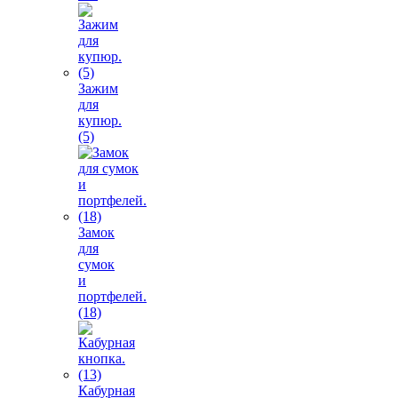
Зажим
для
купюр.
(5)
Замок
для
сумок
и
портфелей.
(18)
Кабурная