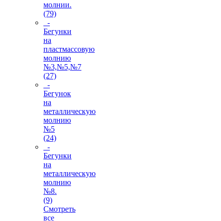
молнии.
(79)
-
Бегунки
на
пластмассовую
молнию
№3,№5,№7
(27)
-
Бегунок
на
металлическую
молнию
№5
(24)
-
Бегунки
на
металлическую
молнию
№8.
(9)
Смотреть
все