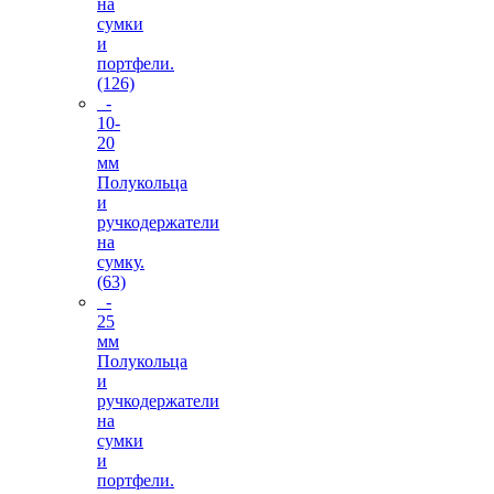
на
сумки
и
портфели.
(126)
-
10-
20
мм
Полукольца
и
ручкодержатели
на
сумку.
(63)
-
25
мм
Полукольца
и
ручкодержатели
на
сумки
и
портфели.