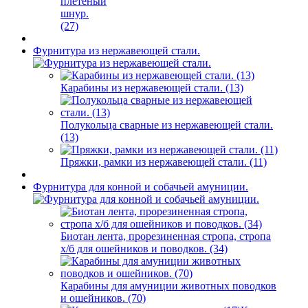
плетёный
шнур.
(27)
Фурнитура из нержавеющей стали.
Карабины из нержавеющей стали. (13)
Полукольца сварные из нержавеющей стали.
(13)
Пряжки, рамки из нержавеющей стали. (11)
Фурнитура для конной и собачьей амуниции.
Биотан лента, прорезиненная стропа, стропа
х/б для ошейников и поводков. (34)
Карабины для амуниции животных поводков
и ошейников. (70)