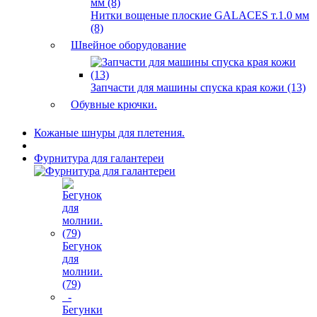
Нитки вощеные плоские GALACES т.1.0 мм
(8)
Швейное оборудование
Запчасти для машины спуска края кожи (13)
Обувные крючки.
Кожаные шнуры для плетения.
Фурнитура для галантереи
Бегунок
для
молнии.
(79)
-
Бегунки