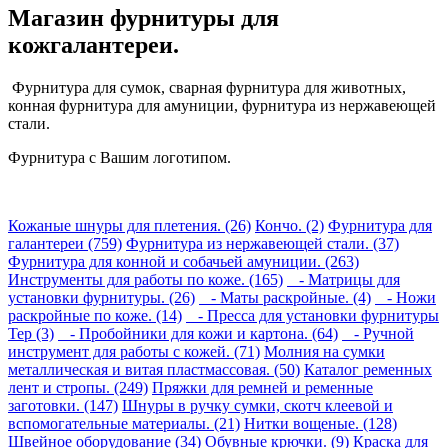
Магазин фурнитуры для
кожгалантереи.
Фурнитура для сумок, сварная фурнитура для животных,
конная фурнитура для амуниции, фурнитура из нержавеющей
стали.
Фурнитура с Вашим логотипом.
Кожаные шнуры для плетения. (26)
Кончо. (2)
Фурнитура для
галантереи (759)
Фурнитура из нержавеющей стали. (37)
Фурнитура для конной и собачьей амуниции. (263)
Инструменты для работы по коже. (165)
- Матрицы для
установки фурнитуры. (26)
- Маты раскройные. (4)
- Ножи
раскройные по коже. (14)
- Пресса для установки фурнитуры
Tep (3)
- Пробойники для кожи и картона. (64)
- Ручной
инструмент для работы с кожей. (71)
Молния на сумки
металлическая и витая пластмассовая. (50)
Каталог ременных
лент и стропы. (249)
Пряжки для ремней и ременные
заготовки. (147)
Шнуры в ручку сумки, скотч клеевой и
вспомогательные материалы. (21)
Нитки вощеные. (128)
Швейное оборудование (34)
Обувные крючки. (9)
Краска для