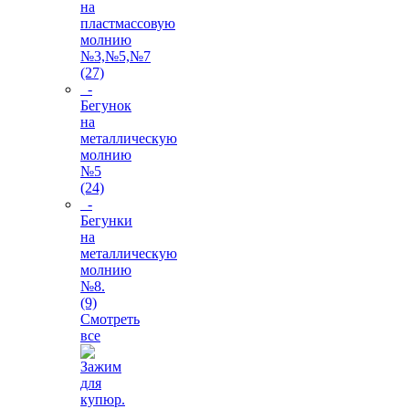
на
пластмассовую
молнию
№3,№5,№7
(27)
-
Бегунок
на
металлическую
молнию
№5
(24)
-
Бегунки
на
металлическую
молнию
№8.
(9)
Смотреть
все