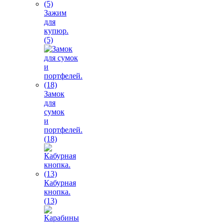
Зажим
для
купюр.
(5)
Замок
для
сумок
и
портфелей.
(18)
Кабурная
кнопка.
(13)