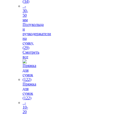
(34)
-
30-
50
мм
Полукольца
и
ручкодержатели
на
сумку.
(29)
Смотреть
все
Пряжка
для
сумок
(122)
-
10-
20